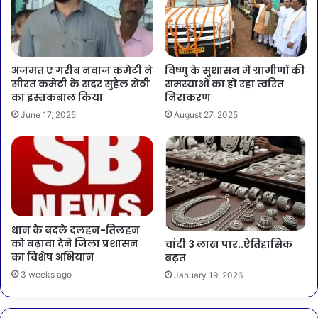
अजमत ए गरीब नवाज कमेटी ने
विष्णु के सुशासन में ग्रामीणों की
सीरत कमेटी के सदर सुहैल सेठी
समस्याओं का हो रहा त्वरित
का इस्तकबाल किया
निराकरण
June 17, 2025
August 27, 2025
धान के बदले दलहन-तिलहन
को बढ़ावा देने जिला प्रशासन
चांदी 3 लाख पार..ऐतिहासिक
का विशेष अभियान
बढ़त
3 weeks ago
January 19, 2026