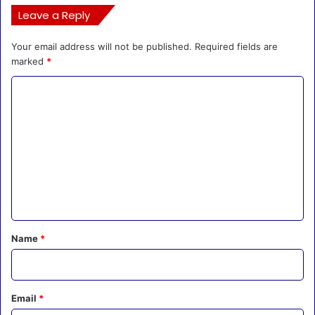
Leave a Reply
Your email address will not be published.
Required fields are
marked
*
C
o
m
m
e
n
t
*
Name
*
Email
*