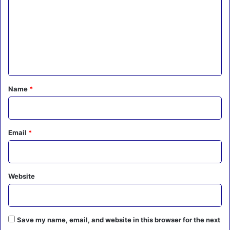
m
m
e
n
t
*
Name
*
Email
*
Website
Save my name, email, and website in this browser for the next