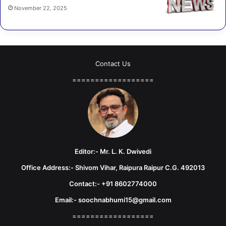
November 22, 2025
Contact Us
==================
Editor:- Mr. L. K. Dwivedi
Office Address:- Shivom Vihar, Raipura Raipur C.G. 492013
Contact:- +91 8602774000
Email:- soochnabhumi15@gmail.com
==================