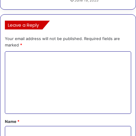
June 19, 2025
Leave a Reply
Your email address will not be published.
Required fields are
marked
*
C
o
m
m
e
n
t
*
Name
*