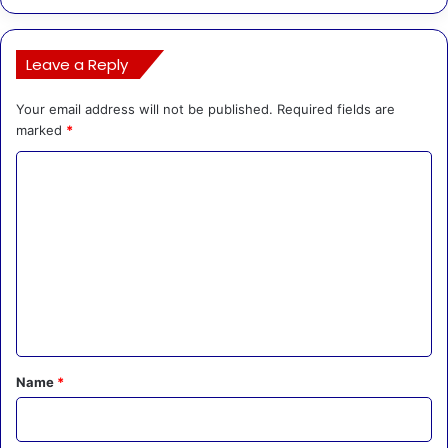
Leave a Reply
Your email address will not be published.
Required fields are
marked
*
C
o
m
m
e
n
t
*
Name
*