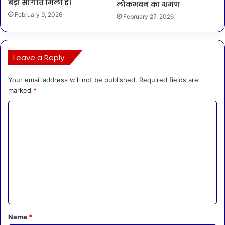
बड़ी सौगात मिली है।
लोकभवन का भ्रमण
February 9, 2026
February 27, 2026
Leave a Reply
Your email address will not be published.
Required fields are
marked
*
C
o
m
m
e
n
t
*
Name
*