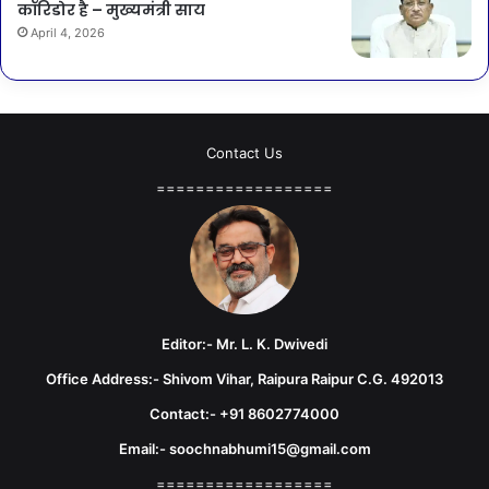
कॉरिडोर है – मुख्यमंत्री साय
April 4, 2026
Contact Us
==================
Editor:- Mr. L. K. Dwivedi
Office Address:- Shivom Vihar, Raipura Raipur C.G. 492013
Contact:- +91 8602774000
Email:- soochnabhumi15@gmail.com
==================