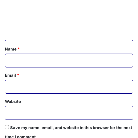
m
m
e
n
t
*
Name
*
Email
*
Website
Save my name, email, and website in this browser for the next
time I comment.