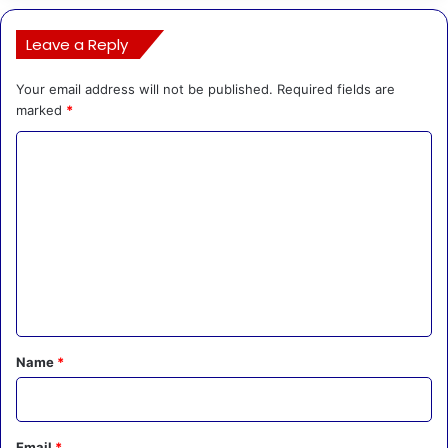
Leave a Reply
Your email address will not be published.
Required fields are
marked
*
C
o
m
m
e
n
t
*
Name
*
Email
*