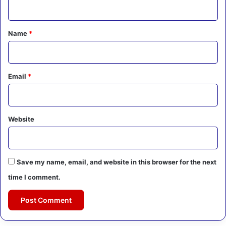
t
*
Name
*
Email
*
Website
Save my name, email, and website in this browser for the next
time I comment.