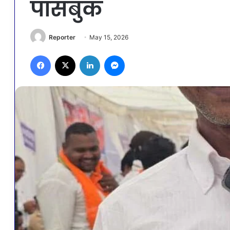
पासबुक
Reporter
May 15, 2026
Facebook
X
LinkedIn
Messenger