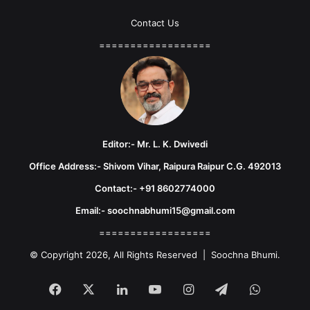
Contact Us
==================
Editor:- Mr. L. K. Dwivedi
Office Address:- Shivom Vihar, Raipura Raipur C.G. 492013
Contact:- +91 8602774000
Email:- soochnabhumi15@gmail.com
==================
© Copyright 2026, All Rights Reserved | Soochna Bhumi.
Facebook
X
LinkedIn
YouTube
Instagram
Telegram
WhatsA