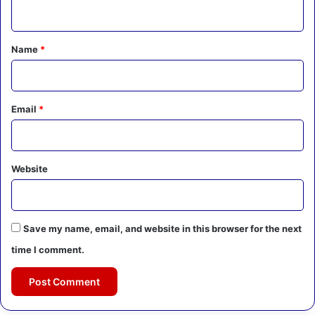
n
t
*
Name
*
Email
*
Website
Save my name, email, and website in this browser for the next
time I comment.