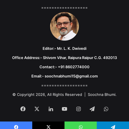
==================
Editor:- Mr. L. K. Dwivedi
Office Address:- Shivom Vihar, Raipura Raipur C.G. 492013
Contact:- +91 8602774000
Email:- soochnabhumi15@gmail.com
==================
© Copyright 2026, All Rights Reserved | Soochna Bhumi.
Facebook
X
LinkedIn
YouTube
Instagram
Telegram
WhatsA