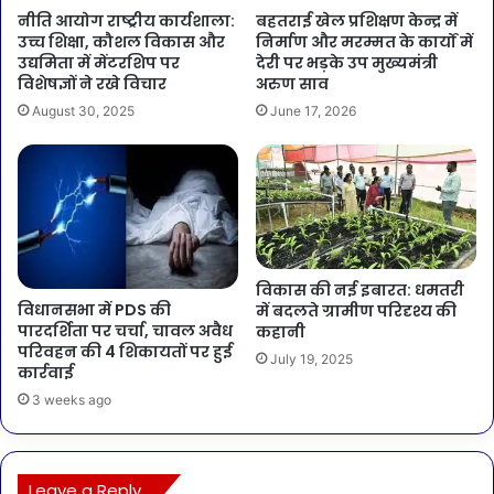
नीति आयोग राष्ट्रीय कार्यशाला:
बहतराई खेल प्रशिक्षण केन्द्र में
उच्च शिक्षा, कौशल विकास और
निर्माण और मरम्मत के कार्यों में
उद्यमिता में मेंटरशिप पर
देरी पर भड़के उप मुख्यमंत्री
विशेषज्ञों ने रखे विचार
अरुण साव
August 30, 2025
June 17, 2026
विकास की नई इबारत: धमतरी
विधानसभा में PDS की
में बदलते ग्रामीण परिदृश्य की
पारदर्शिता पर चर्चा, चावल अवैध
कहानी
परिवहन की 4 शिकायतों पर हुई
July 19, 2025
कार्रवाई
3 weeks ago
Leave a Reply