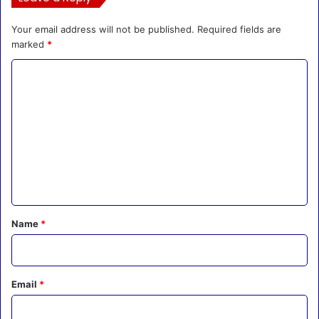
Your email address will not be published.
Required fields are
marked
*
C
o
m
m
e
n
t
*
Name
*
Email
*