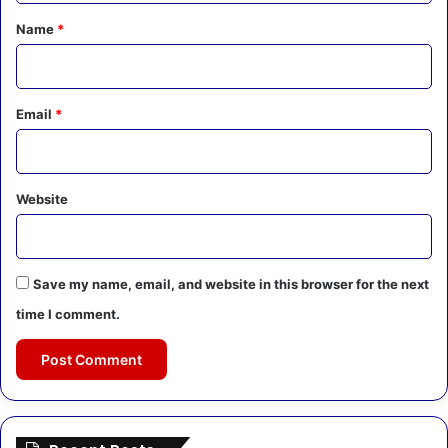
*
Name
*
Email
*
Website
Save my name, email, and website in this browser for the next
time I comment.