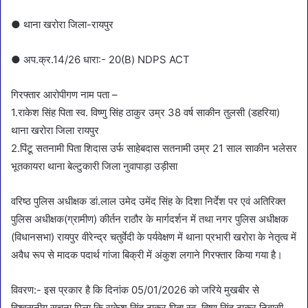
● थाना खरोरा जिला-रायपुर
● अप.क्र.14/26 धारा:- 20(B) NDPS ACT
गिरफ्तार आरोपीगण नाम पता –
1.राकेश सिंह पिता स्व. विष्णु सिंह ठाकुर उम्र 38 वर्ष साकीन तुलसी (डहरिया)
थाना खरोरा जिला रायपुर
2.पिंटू सतनामी पिता शिदास उर्फ साहेबदास सतनामी उम्र 21 साल साकीन भलेसर
भूतकायरा थाना बेल्टुकारी जिला नुवापाड़ा उड़ीसा
वरिष्ठ पुलिस अधीक्षक डां.लाल उमेद उमेंद सिंह के दिशा निर्देश पर एवं अतिरिक्त
पुलिस अधीक्षक(ग्रामीण) कीर्तन राठौर के मार्गदर्शन में तथा नगर पुलिस अधीक्षक
(विधानसभा) रायपुर वीरेन्द्र चतुर्वेदी के पर्यवेक्षण में थाना प्रभारी खरोरा के नेतृत्व में
अवैध रूप से मादक पदार्थ गांजा बिक्री में अंकुश लगाने गिरफ्तार किया गया है।
विवरण:- इस प्रकार है कि दिनांक 05/01/2026 को जरिये मुखबीर से
विश्वसनीय सूचना मिला कि राकेश सिंह ठाकुर पिता स्व. विष्णु सिंह ठाकुर निवासी