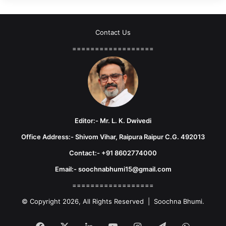
Contact Us
==================
Editor:- Mr. L. K. Dwivedi
Office Address:- Shivom Vihar, Raipura Raipur C.G. 492013
Contact:- +91 8602774000
Email:- soochnabhumi15@gmail.com
==================
© Copyright 2026, All Rights Reserved | Soochna Bhumi.
Facebook
X
LinkedIn
YouTube
Instagram
Telegram
WhatsA