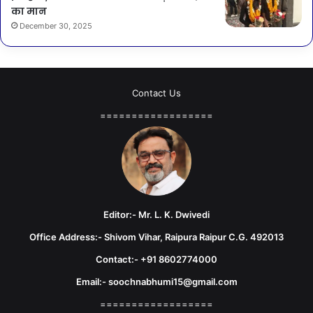
का मान
December 30, 2025
Contact Us
==================
Editor:- Mr. L. K. Dwivedi
Office Address:- Shivom Vihar, Raipura Raipur C.G. 492013
Contact:- +91 8602774000
Email:- soochnabhumi15@gmail.com
==================