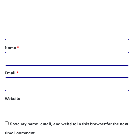
m
m
e
n
t
*
Name
*
Email
*
Website
Save my name, email, and website in this browser for the next
time I comment.