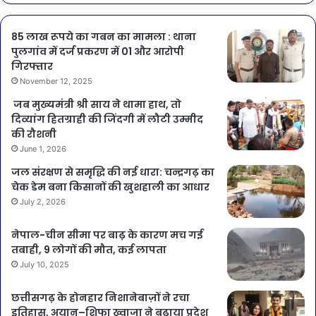
85 लाख रूपये का गबन का मामला : थाना
पुलगांव में दर्ज प्रकरण में 01 और आरोपी
गिरफ्तार
November 12, 2025
जब मुख्यमंत्री श्री साय ने थामा हाथ, तो
दिव्यांग हितग्राही की जिंदगी में लौटी उम्मीद
की रौशनी
June 1, 2026
जल संरक्षण से समृद्धि की नई धारा: चन्द्रगढ़ का
चेक डेम बना किसानों की खुशहाली का आधार
July 2, 2026
नेपाल-चीन सीमा पर बाढ़ के कारण मच गई
तबाही, 9 लोगों की मौत, कई लापता
July 10, 2025
छत्तीसगढ़ के होनहार निशानेबाज़ों ने रचा
इतिहास, अयान–शिफा ख्वाजा ने बढ़ाया प्रदेश