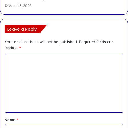
March 8, 2026
Leave a Reply
Your email address will not be published.
Required fields are
marked
*
C
o
m
m
e
n
t
*
Name
*