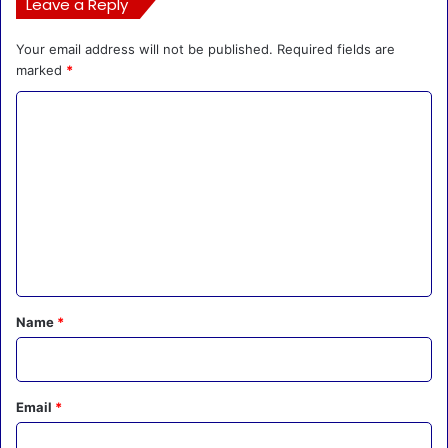
Leave a Reply
Your email address will not be published.
Required fields are
marked
*
C
o
m
m
e
n
t
*
Name
*
Email
*