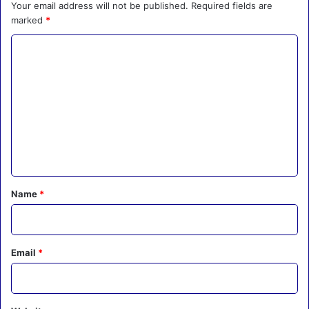
Your email address will not be published.
Required fields are
marked
*
C
o
m
m
e
n
t
*
Name
*
Email
*