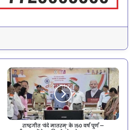
राष्ट्रगीत ‘वंदे मातरम्’ के 150 वर्ष पूर्ण —