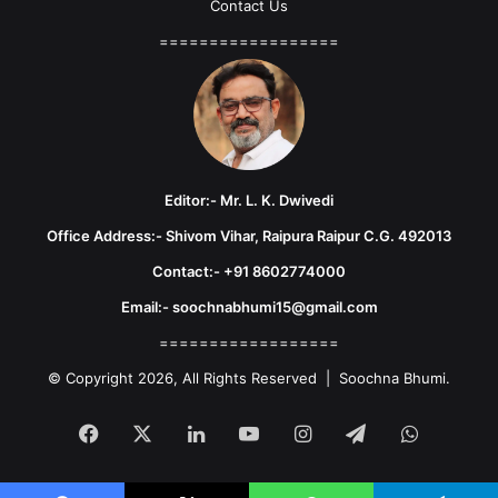
Contact Us
==================
Editor:- Mr. L. K. Dwivedi
Office Address:- Shivom Vihar, Raipura Raipur C.G. 492013
Contact:- +91 8602774000
Email:- soochnabhumi15@gmail.com
==================
© Copyright 2026, All Rights Reserved | Soochna Bhumi.
Facebook
X
LinkedIn
YouTube
Instagram
Telegram
WhatsA