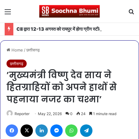
Menu
Se
CII द्वारा 12-13 अगस्त को रायपुर में होगा ग्रीन स्टील एवं माइनिंग समिट 2026 का आयोजन
Home
/
छत्तीसगढ़
छत्तीसगढ़
’मुख्यमंत्री विष्णु देव साय ने
हितग्राहियों को अपने हाथों से
पहनाया नजर का चश्मा’
Reporter
May 22, 2026
0
24
1 minute read
Facebook
X
LinkedIn
Messenger
WhatsApp
Telegram