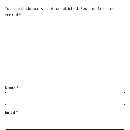
Your email address will not be published.
Required fields are
marked
*
C
o
m
m
e
n
t
*
Name
*
Email
*