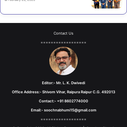
Contact Us
==================
Editor:- Mr. L. K. Dwivedi
Office Address:- Shivom Vihar, Raipura Raipur C.G. 492013
Contact:- +91 8602774000
Email:- soochnabhumi15@gmail.com
==================