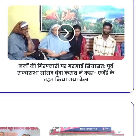
ननों की गिरफ्तारी पर गरमाई सियासत: पूर्व
राज्यसभा सांसद बृंदा करात ने कहा- एजेंडे के
तहत किया गया केस