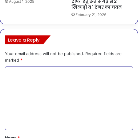
ट्रॉफी हेतु छत्तीसगढ़ से 2
August 1, 2025
खिलाड़ी व 1 ट्रेनर का चयन
February 21, 2026
Leave a Reply
Your email address will not be published.
Required fields are
marked
*
C
o
m
m
e
n
t
*
Name
*