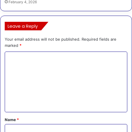
February 4, 2026
Leave a Reply
Your email address will not be published.
Required fields are
marked
*
C
o
m
m
e
n
t
*
Name
*