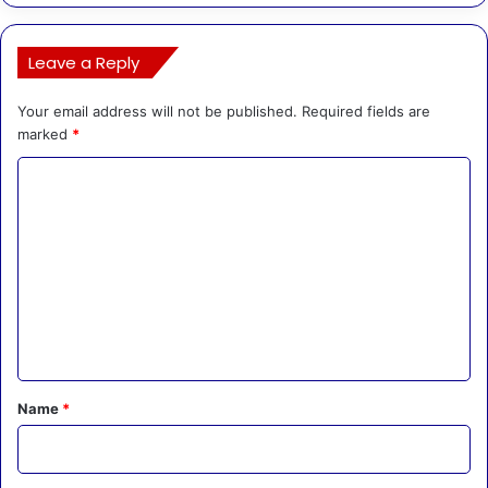
Leave a Reply
Your email address will not be published.
Required fields are
marked
*
C
o
m
m
e
n
t
*
Name
*