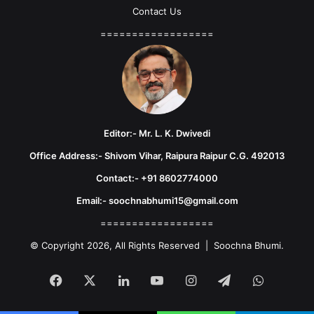
Contact Us
==================
Editor:- Mr. L. K. Dwivedi
Office Address:- Shivom Vihar, Raipura Raipur C.G. 492013
Contact:- +91 8602774000
Email:- soochnabhumi15@gmail.com
==================
© Copyright 2026, All Rights Reserved | Soochna Bhumi.
Facebook
X
LinkedIn
YouTube
Instagram
Telegram
WhatsA