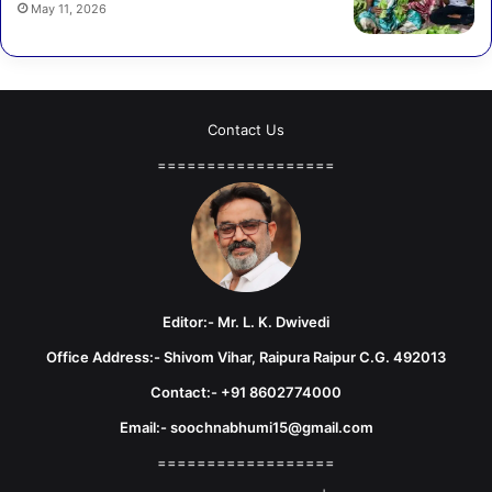
May 11, 2026
Contact Us
==================
Editor:- Mr. L. K. Dwivedi
Office Address:- Shivom Vihar, Raipura Raipur C.G. 492013
Contact:- +91 8602774000
Email:- soochnabhumi15@gmail.com
==================