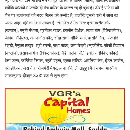
न्यूजीलैंड की टीम भी इस मैच को पूरी ताकत से खेलना चाहेगी, खासकर इसलिए
क्योंकि कोलंबो में उसके दो मैच बारिश के कारण रद्द हो चुके हैं।डीवाई पाटिल की
पिच पर बल्लेबाजों को मदद मिलने की उम्मीद है, हालांकि दूसरी पारी में ओस का
असर अहम भूमिका निभा सकता है।संभावित टीमें:भारत: हरमनप्रीत कौर
(कप्तान), स्मृति मंधाना, प्रतिका रावल, हरलीन देओल, ऋचा घोष (विकेटकीपर),
जेमिमा रोड्रिग्स, अमनजोत कौर, स्नेह राणा, दीप्ति शर्मा, क्रांति गौड़, अरुंधति
रेड्डी, रेणुका ठाकुर, श्री चरणी, राधा यादव, उमा छेत्री।न्यूजीलैंड: सोफी डिवाइन
(कप्तान), इसाबेला गेज (विकेटकीपर), मैडी ग्रीन, पॉली इंगलिस (विकेटकीपर),
बेला जेम्स, जॉर्जिया प्लिमर, सूजी बेट्स, ब्रुक हॉलिडे, अमेलिया केर, ईडन कार्सन,
ब्री इंग्लिस, जेस केर, रोजमेरी मेयर, हन्ना रोवे, ली ताहुहु।मैच समय: भारतीय
समयानुसार दोपहर 3:00 बजे से शुरू होगा।