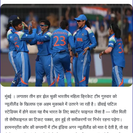
मुंबई । लगातार तीन हार झेल चुकी भारतीय महिला क्रिकेट टीम गुरुवार को
न्यूजीलैंड के खिलाफ एक अहम मुकाबले में उतरने जा रही है। डीवाई पाटिल
स्टेडियम में होने वाला यह मैच भारत के लिए क्वार्टर फाइनल जैसा है — जीत मिली
तो सेमीफाइनल का टिकट पक्का, हार हुई तो समीकरणों पर निर्भर रहना पड़ेगा।
हरमनप्रीत कौर की कप्तानी में टीम इंडिया अगर न्यूजीलैंड को मात दे देती है, तो वह