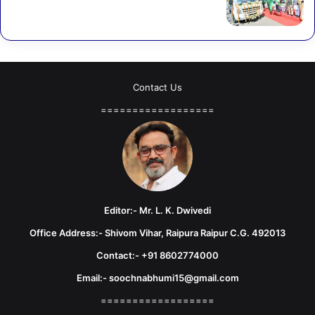
Contact Us
==================
Editor:- Mr. L. K. Dwivedi
Office Address:- Shivom Vihar, Raipura Raipur C.G. 492013
Contact:- +91 8602774000
Email:- soochnabhumi15@gmail.com
==================