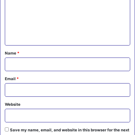
m
m
e
n
t
*
Name
*
Email
*
Website
Save my name, email, and website in this browser for the next