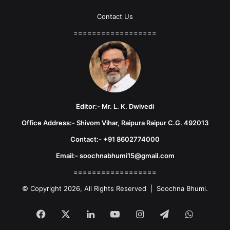
Contact Us
==================
Editor:- Mr. L. K. Dwivedi
Office Address:- Shivom Vihar, Raipura Raipur C.G. 492013
Contact:- +91 8602774000
Email:- soochnabhumi15@gmail.com
==================
© Copyright 2026, All Rights Reserved | Soochna Bhumi.
Facebook
X
LinkedIn
YouTube
Instagram
Telegram
WhatsA