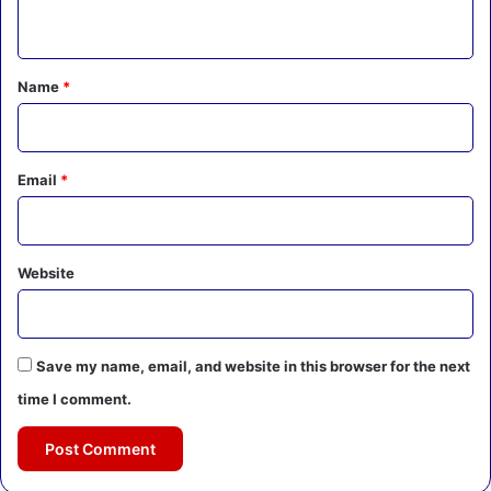
n
t
*
Name
*
Email
*
Website
Save my name, email, and website in this browser for the next
time I comment.