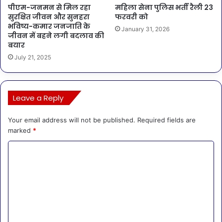
पीएम-जनमन से मिल रहा
महिला सेना पुलिस भर्ती रैली 23
सुरक्षित जीवन और सुनहरा
फरवरी को
भविष्य-कमार जनजाति के
January 31, 2026
जीवन में बहने लगी बदलाव की
बयार
July 21, 2025
Leave a Reply
Your email address will not be published.
Required fields are
marked
*
C
o
m
m
e