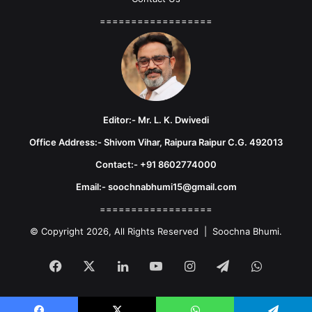
==================
Editor:- Mr. L. K. Dwivedi
Office Address:- Shivom Vihar, Raipura Raipur C.G. 492013
Contact:- +91 8602774000
Email:- soochnabhumi15@gmail.com
==================
© Copyright 2026, All Rights Reserved | Soochna Bhumi.
Facebook
X
LinkedIn
YouTube
Instagram
Telegram
WhatsA