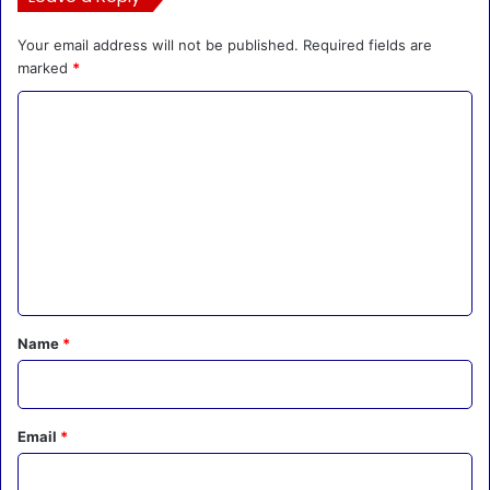
Your email address will not be published.
Required fields are
marked
*
C
o
m
m
e
n
t
*
Name
*
Email
*