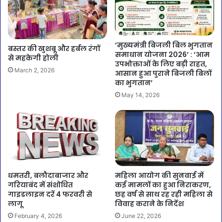
’मुख्यमंत्री बिजली बिल भुगतान
बस्तर की खुशबू और हर्बल रंगों
समाधान योजना 2026’ : ’आम
से महकेगी होली
उपभोक्ताओं के लिए बड़ी राहत,
March 2, 2026
आसान हुआ पुराने बिजली बिलों
का भुगतान’
May 14, 2026
धमतरी, बलौदाबाजार और
महिला आयोग की सुनवाई में
गरियाबंद में संशोधित
कई मामलों का हुआ निराकरण,
गाइडलाइन दरें 4 फरवरी से
छह वर्ष से साथ रह रही महिला से
लागू
विवाह कराने के निर्देश
February 4, 2026
June 22, 2026