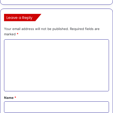
Leave a Reply
Your email address will not be published.
Required fields are
marked
*
C
o
m
m
e
n
t
*
Name
*