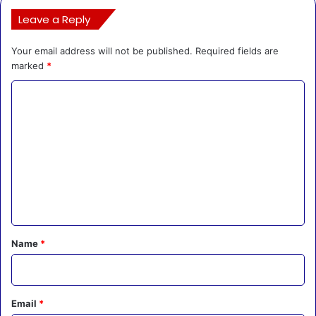
Leave a Reply
Your email address will not be published.
Required fields are
marked
*
C
o
m
m
e
n
t
*
Name
*
Email
*