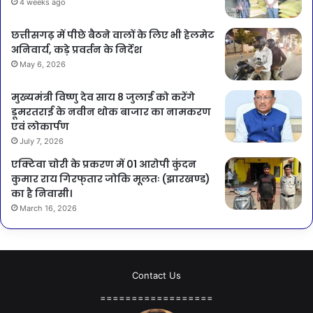
4 weeks ago
छत्तीसगढ़ में पीछे बैठने वालों के लिए भी हेलमेट
अनिवार्य, कड़े प्रवर्तन के निर्देश
May 6, 2026
मुख्यमंत्री विष्णु देव साय 8 जुलाई को करेंगे
डूमरतराई के नवीन थोक बाजार का नामकरण
एवं लोकार्पण
July 7, 2026
एक्टिवा चोरी के प्रकरण में 01 आरोपी कुंदन
कुमार राय गिरफ्‌तार जोकि मूलतः (झारखण्ड)
का है निवासी।
March 16, 2026
Contact Us
==================