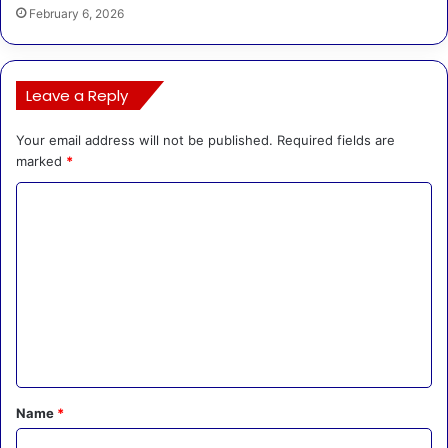
February 6, 2026
Leave a Reply
Your email address will not be published.
Required fields are
marked
*
C
o
m
m
e
n
t
*
Name
*