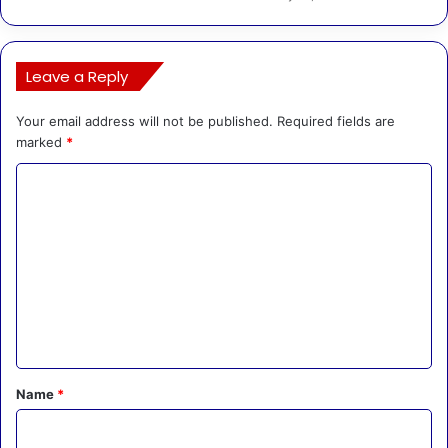
Leave a Reply
Your email address will not be published.
Required fields are
marked
*
C
o
m
m
e
n
t
*
Name
*