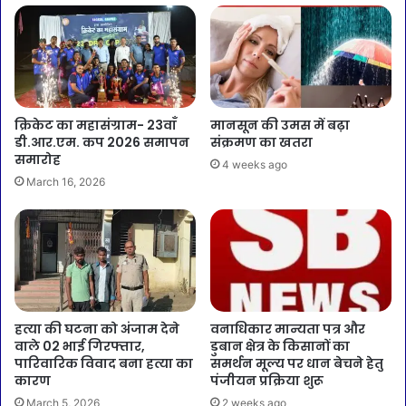
क्रिकेट का महासंग्राम- 23वाँ
मानसून की उमस में बढ़ा
डी.आर.एम. कप 2026 समापन
संक्रमण का खतरा
समारोह
4 weeks ago
March 16, 2026
हत्या की घटना को अंजाम देने
वनाधिकार मान्यता पत्र और
वाले 02 भाई गिरफ्तार,
डुबान क्षेत्र के किसानों का
पारिवारिक विवाद बना हत्या का
समर्थन मूल्य पर धान बेचने हेतु
कारण
पंजीयन प्रक्रिया शुरू
March 5, 2026
2 weeks ago