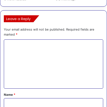
Leave a Reply
Your email address will not be published.
Required fields are
marked
*
C
o
m
m
e
n
t
*
Name
*