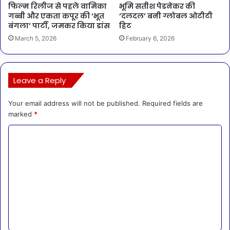
फिल्म रिलीज से पहले वामिका
भूमि सतीश पेडनेकर की
गब्बी और एकता कपूर की ‘भूत
‘दलदल’ बनी ग्लोबल ओटीटी
बंगला’ पार्टी, जमकर किया डांस
हिट
March 5, 2026
February 6, 2026
Leave a Reply
Your email address will not be published.
Required fields are
marked
*
C
o
m
m
e
n
t