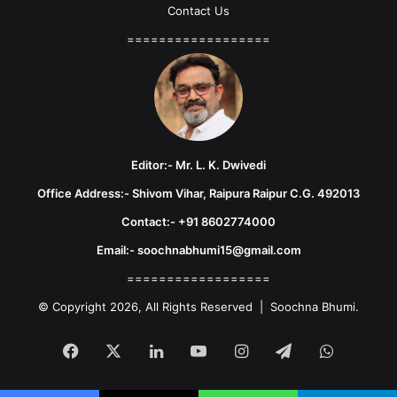
Contact Us
==================
Editor:- Mr. L. K. Dwivedi
Office Address:- Shivom Vihar, Raipura Raipur C.G. 492013
Contact:- +91 8602774000
Email:- soochnabhumi15@gmail.com
==================
© Copyright 2026, All Rights Reserved | Soochna Bhumi.
Facebook
X
LinkedIn
YouTube
Instagram
Telegram
WhatsA