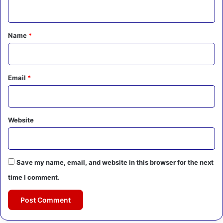
n
t
*
Name
*
Email
*
Website
Save my name, email, and website in this browser for the next
time I comment.