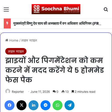
Menu
Se
मुख्यमंत्री विष्णु देव साय की अध्यक्षता में वन अधिकार अधिनियम (FRA) एवं पेसा कानून (PESA) के प्रभावी क्रियान्वयन हेतु गठित टास्क फोर्स की पहली बैठक संपन्न
Home
/
लाइफ स्टाइल
लाइफ स्टाइल
झाइयों और पिगमेंटेशन को कम
करने में मदद करेंगे ये 5 होममेड
फेस पैक
Reporter
June 11, 2026
0
13
2 minutes read
Facebook
X
LinkedIn
Messenger
WhatsApp
Telegram