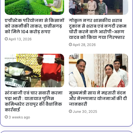
एग्रीस्टेक परियोजना से किसानों
गोकुल नगर शासकीय शराब
को तकनीकी ताकत, छत्तीसगढ़
दुकान से शराब एवं नगदी रकम
को मिले 104 करोड़ रुपए
चोरी करने वाले आरोपी-अरूण
यादव को किया गया गिरफ्तार
April 13, 2026
April 28, 2026
स्टंटबाजी एवं चार सवारी करना
मुख्यमंत्री साय ने महतारी वंदन
पड़ा भारी : यातायात पुलिस
और नेल्लानार योजनाओं की दी
कमिश्नरेट रायपुर की वैधानिक
जानकारी
कार्रवाई
June 30, 2025
3 weeks ago