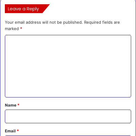
Leave a Reply
Your email address will not be published.
Required fields are
marked
*
C
o
m
m
e
n
t
*
Name
*
Email
*