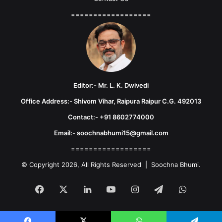
==================
Editor:- Mr. L. K. Dwivedi
Office Address:- Shivom Vihar, Raipura Raipur C.G. 492013
Contact:- +91 8602774000
Email:- soochnabhumi15@gmail.com
==================
© Copyright 2026, All Rights Reserved | Soochna Bhumi.
Facebook
X
LinkedIn
YouTube
Instagram
Telegram
WhatsA