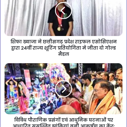
शिफा ख्वाजा ने छत्तीसगढ़ प्रदेश राइफल एसोसिएशन
द्वारा 24वीं राज्य शूटिंग प्रतियोगिता मे जीता दो गोल्ड
मैडल
विविध पौराणिक प्रसंगों एवं आधुनिक घटनाओं पर
आधारित सुसज्जित झांकियां बनी आकर्षण का केंद्र: