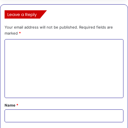
Leave a Reply
Your email address will not be published.
Required fields are
marked
*
C
o
m
m
e
n
t
*
Name
*