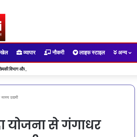
खेल
व्यापार
नौकरी
लाइफ स्टाइल
अन्य
ांख्यिकी विभाग और आईआईएम रायपुर के बीच एमओयू
मत्स्य उद्यमी
पदा योजना से गंगाधर