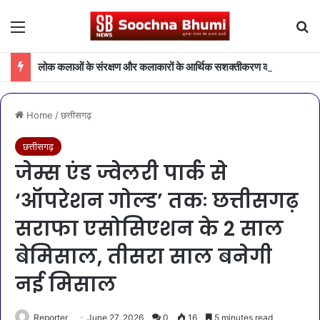
Menu
Se
लोक कलाओं के संरक्षण और कलाकारों के आर्थिक सशक्तीकरण की दिशा में संस्कृति विभाग की महत्वपूर्ण पहल
Home
/
छत्तीसगढ़
छत्तीसगढ़
जेम्स एंड ज्वेलरी पार्क से
‘ऑपरेशन गोल्ड’ तकः छत्तीसगढ़
सराफा एसोसिएशन के 2 साल
बेमिसाल, तीसरा साल बनेगी
नई मिसाल
Reporter
June 27, 2026
0
16
5 minutes read