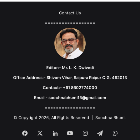
Contact Us
==================
Editor:- Mr. L. K. Dwivedi
Office Address:- Shivom Vihar, Raipura Raipur C.G. 492013
Contact:- +91 8602774000
Email:- soochnabhumi15@gmail.com
==================
© Copyright 2026, All Rights Reserved | Soochna Bhumi.
Facebook
X
LinkedIn
YouTube
Instagram
Telegram
WhatsA