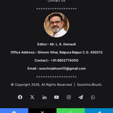
Contact Us
==================
Editor:- Mr. L. K. Dwivedi
Office Address:- Shivom Vihar, Raipura Raipur C.G. 492013
Contact:- +91 8602774000
Email:- soochnabhumi15@gmail.com
==================
© Copyright 2026, All Rights Reserved | Soochna Bhumi.
Facebook
X
LinkedIn
YouTube
Instagram
Telegram
WhatsA