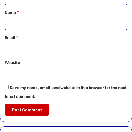
t
*
Name
*
Email
*
Website
Save my name, email, and website in this browser for the next
time I comment.