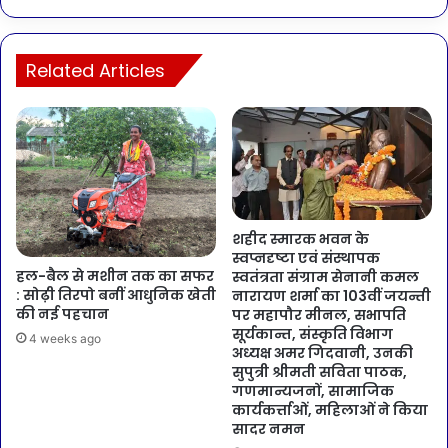
Related Articles
शहीद स्मारक भवन के
स्वप्नदृष्टा एवं संस्थापक
हल-बैल से मशीन तक का सफर
स्वतंत्रता संग्राम सेनानी कमल
: सोढ़ी तिरपो बनीं आधुनिक खेती
नारायण शर्मा का 103वीं जयन्ती
की नई पहचान
पर महापौर मीनल, सभापति
सूर्यकान्त, संस्कृति विभाग
4 weeks ago
अध्यक्ष अमर गिदवानी, उनकी
सुपुत्री श्रीमती सविता पाठक,
गणमान्यजनों, सामाजिक
कार्यकर्त्ताओं, महिलाओं ने किया
सादर नमन