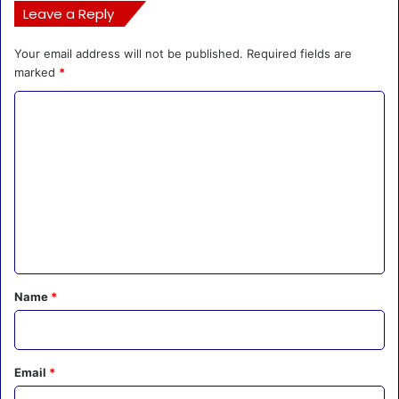
Leave a Reply
Your email address will not be published.
Required fields are
marked
*
C
o
m
m
e
n
t
*
Name
*
Email
*